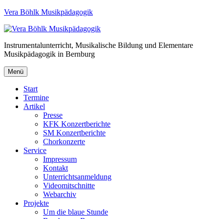
Vera Böhlk Musikpädagogik
Instrumentalunterricht, Musikalische Bildung und Elementare
Musikpädagogik in Bernburg
Menü
Start
Termine
Artikel
Presse
KFK Konzertberichte
SM Konzertberichte
Chorkonzerte
Service
Impressum
Kontakt
Unterrichtsanmeldung
Videomitschnitte
Webarchiv
Projekte
Um die blaue Stunde