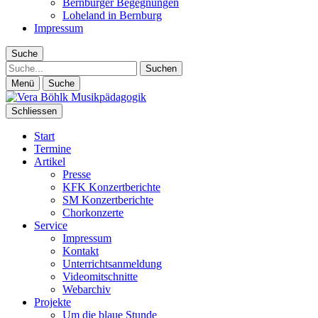
Bernburger Begegnungen
Loheland in Bernburg
Impressum
Suche
Suche
Menü
Suche
Schliessen
Start
Termine
Artikel
Presse
KFK Konzertberichte
SM Konzertberichte
Chorkonzerte
Service
Impressum
Kontakt
Unterrichtsanmeldung
Videomitschnitte
Webarchiv
Projekte
Um die blaue Stunde