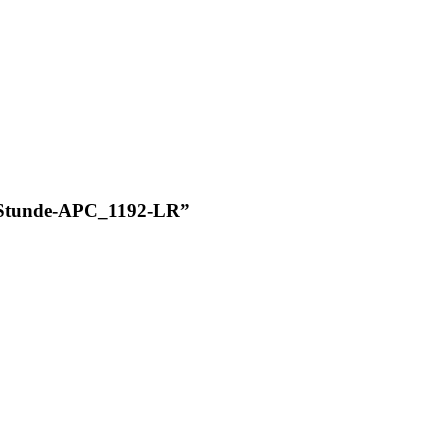
eStunde-APC_1192-LR
”