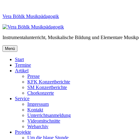
Vera Böhlk Musikpädagogik
Instrumentalunterricht, Musikalische Bildung und Elementare Musik
Menü
Start
Termine
Artikel
Presse
KFK Konzertberichte
SM Konzertberichte
Chorkonzerte
Service
Impressum
Kontakt
Unterrichtsanmeldung
Videomitschnitte
Webarchiv
Projekte
Um die blaue Stunde