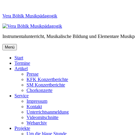
Vera Böhlk Musikpädagogik
Instrumentalunterricht, Musikalische Bildung und Elementare Musik
Menü
Start
Termine
Artikel
Presse
KFK Konzertberichte
SM Konzertberichte
Chorkonzerte
Service
Impressum
Kontakt
Unterrichtsanmeldung
Videomitschnitte
Webarchiv
Projekte
Um die blaue Stunde