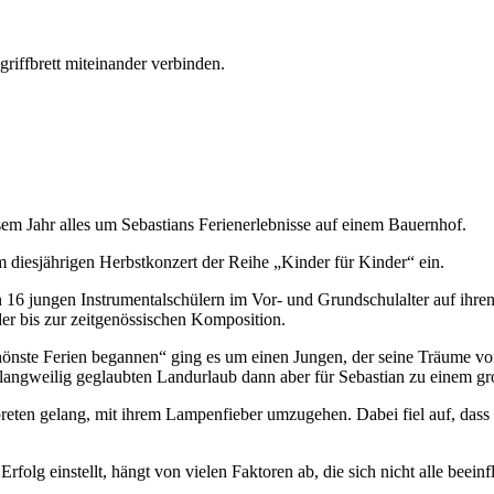
iffbrett miteinander verbinden.
sem Jahr alles um Sebastians Ferienerlebnisse auf einem Bauernhof.
m diesjährigen Herbstkonzert der Reihe „Kinder für Kinder“ ein.
6 jungen Instrumentalschülern im Vor- und Grundschulalter auf ihren
er bis zur zeitgenössischen Komposition.
schönste Ferien begannen“ ging es um einen Jungen, der seine Träume
langweilig geglaubten Landurlaub dann aber für Sebastian zu einem gr
preten gelang, mit ihrem Lampenfieber umzugehen. Dabei fiel auf, das
folg einstellt, hängt von vielen Faktoren ab, die sich nicht alle beeinf