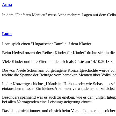
Anna
In dem "Fanfaren Menuett" muss Anna mehrere Lagen auf dem Cellogr
Lotta
Lotta spielt einen "Ungarischer Tanz" auf dem Klavier.
Beim Herbstkonzert der Reihe „Kinder für Kinder“ drehte sich in die
Viele Kinder und ihre Eltern fanden sich als Gäste am 14.10.2013 zu
Die von Neele Schumann vorgetragene Konzertgeschichte wurde von 1
reichte die Spanne der Beiträge vom barocken Menuett über Volkslied
In der Konzertgeschichte „Urlaub im Herbst - oder wie Sebastians 
eintauschen musste. Ein kleines Abenteuer verwandelte den zunächst 
Besonders spannend war es auch zu erleben, wie es den jungen Inter
bei allen Vortragenden eine Leistungssteigerung eintrat.
Das klappt nicht immer, und ob sich beim Vorspielkonzert ein solcher Er