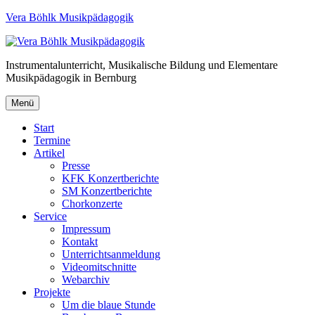
Vera Böhlk Musikpädagogik
Instrumentalunterricht, Musikalische Bildung und Elementare
Musikpädagogik in Bernburg
Menü
Start
Termine
Artikel
Presse
KFK Konzertberichte
SM Konzertberichte
Chorkonzerte
Service
Impressum
Kontakt
Unterrichtsanmeldung
Videomitschnitte
Webarchiv
Projekte
Um die blaue Stunde