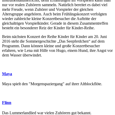
Instrumentalunterrichts, denn Erfahrungen im Vorspielen kann man
nur vor realen Zuhörern sammeln. Natürlich bereitet es dabei viel
mehr Freude, wenn Zuhörer und Vorspieler der gleichen
Altersgruppe angehören. Auch beim Frühlingskonzert verfolgten
wieder zahlreiche kleine Konzertbesucher die Auftritte der
gleichaltrigen Vorspielkinder. Gerade in diesem Zusammentreffen
besteht ein besonderer Reiz der Kinder für Kinder-Reihe.
Beim nächsten Konzert der Reihe Kinder für Kinder am 20. Juni
2016 steht die Sommergeschichte „Das Seepferdchen“ auf dem
Programm. Dann können kleine und große Konzertbesucher
erfahren, wie Lena mit Hilfe von Hugo, einem Hund, ihre Angst vor
dem Wasser überwindet.
Maya
Maya spielt den "Morgenspaziergang" auf ihrer Altblockflöte.
Flinn
Das Lummerlandlied war vielen Zuhörern gut bekannt.