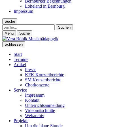
Bernburger Begegnungen
Loheland in Bernburg
Impressum
Suche
Suche
Menü
Suche
Schliessen
Start
Termine
Artikel
Presse
KFK Konzertberichte
SM Konzertberichte
Chorkonzerte
Service
Impressum
Kontakt
Unterrichtsanmeldung
Videomitschnitte
Webarchiv
Projekte
Um die blaue Stunde